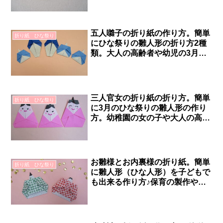
五人囃子の折り紙の作り方。簡単
折り紙 ひな祭り
にひな祭りの雛人形の折り方2種
類。大人の高齢者や幼児の3月の
保育製作にも最適です。
三人官女の折り紙の折り方。簡単
折り紙 ひな祭り
に3月のひな祭りの雛人形の作り
方。幼稚園の女の子や大人の高齢
者のリハビリにも最適です。
お雛様とお内裏様の折り紙。簡単
折り紙 ひな祭り
に雛人形（ひな人形）を子どもで
も出来る作り方♪保育の製作や大
人の高齢者のリハビリにも最適で
す。