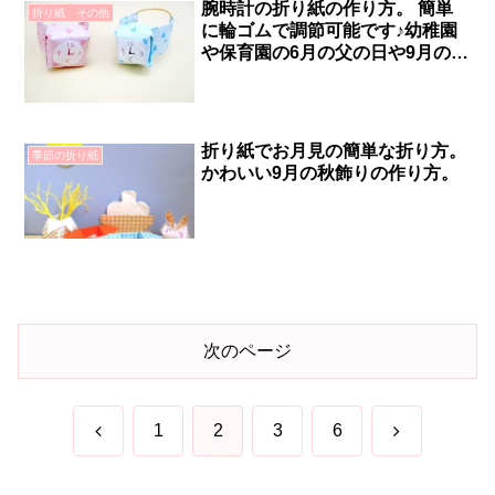
腕時計の折り紙の作り方。 簡単
折り紙 その他
に輪ゴムで調節可能です♪幼稚園
や保育園の6月の父の日や9月の敬
老の日の手作りプレゼントの製作
にも最適です。
折り紙でお月見の簡単な折り方。
季節の折り紙
かわいい9月の秋飾りの作り方。
次のページ
前
次
1
2
3
6
へ
へ