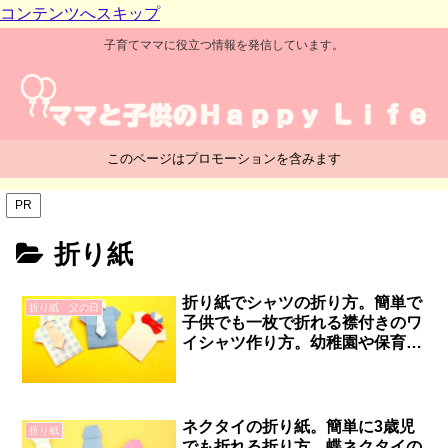
コンテンツへスキップ
子育てママに役立つ情報を発信しています。
このページはプロモーションを含みます
PR
折り紙
折り紙でシャツの折り方。簡単で
折り紙 父の日
子供でも一枚で折れる襟付きのワ
イシャツ作り方。幼稚園や保育園
の幼児の6月の父の日の手作り製
作にも最適です！
ネクタイの折り紙。簡単に3歳児
折り紙
でも折れる折り方。蝶ネクタイの