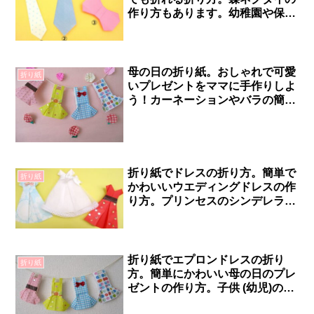
作り方もあります。幼稚園や保育
園の6月の父の日の手作り製作に
最適です♪
母の日の折り紙。おしゃれで可愛
折り紙
いプレゼントをママに手作りしよ
う！カーネーションやバラの簡単
な作り方。幼稚園や保育園の幼児
の5月の製作にも最適です♪
折り紙でドレスの折り方。簡単で
折り紙
かわいいウエディングドレスの作
り方。プリンセスのシンデレラや
りかちゃんにも！子供の保育にも
最適です♪
折り紙でエプロンドレスの折り
折り紙
方。簡単にかわいい母の日のプレ
ゼントの作り方。子供 (幼児)の５
月の製作にも最適です♪